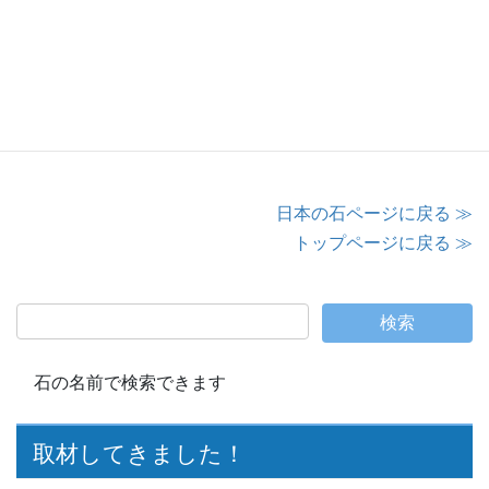
宮城県伊具郡丸森町大張大蔵字小倉10－１
TEL 0224-75-2105
https://okurayamastudio.co.jp/
日本の石ページに戻る ≫
トップページに戻る ≫
石の名前で検索できます
取材してきました！