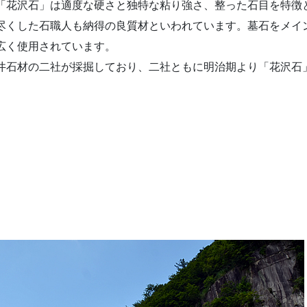
「花沢石」は適度な硬さと独特な粘り強さ、整った石目を特徴
尽くした石職人も納得の良質材といわれています。墓石をメイ
広く使用されています。
井石材の二社が採掘しており、二社ともに明治期より「花沢石