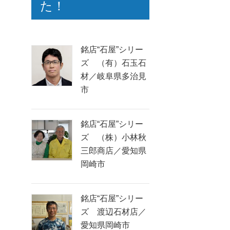
た！
銘店“石屋”シリー
ズ （有）石玉石
材／岐阜県多治見
市
銘店“石屋”シリー
ズ （株）小林秋
三郎商店／愛知県
岡崎市
銘店“石屋”シリー
ズ 渡辺石材店／
愛知県岡崎市