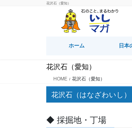
コ
ナ
花沢石（愛知）
ン
ビ
テ
ゲ
ン
ー
ツ
シ
に
ョ
ホーム
日本
移
ン
動
に
移
花沢石（愛知）
動
HOME
花沢石（愛知）
花沢石（はなざわいし）
◆ 採掘地・丁場