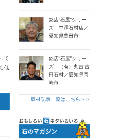
銘店“石屋”シリー
ズ 中澤石材店／
愛知県豊田市
って
銘店“石屋”シリー
ズ （有）丸吉 吉
も低
田石材／愛知県岡
崎市
取材記事一覧はこちら＞＞