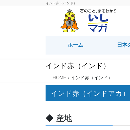
コ
ナ
インド赤（インド）
ン
ビ
テ
ゲ
ン
ー
ツ
シ
に
ョ
ホーム
日本
移
ン
動
に
移
インド赤（インド）
動
HOME
インド赤（インド）
インド赤（インドアカ）
◆ 産地