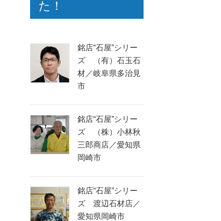
た！
銘店“石屋”シリー
ズ （有）石玉石
材／岐阜県多治見
市
銘店“石屋”シリー
ズ （株）小林秋
三郎商店／愛知県
岡崎市
銘店“石屋”シリー
ズ 渡辺石材店／
愛知県岡崎市