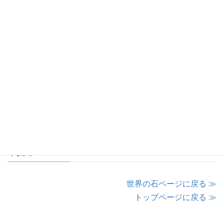
ます。
Ｍ－３の岩質データ
分類：―
吸水率：―
硬度：―
世界の石ページに戻る ≫
トップページに戻る ≫