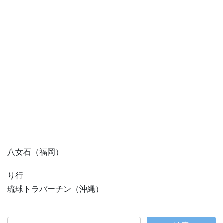
本御影石（兵庫）
ま行
真壁石（茨城）
万成石（岡山）
都石（福島）
や行
やさとみかげ（茨城）
安原石（長野）
山崎石（山梨）
八女石（福岡）
り行
琉球トラバーチン（沖縄）