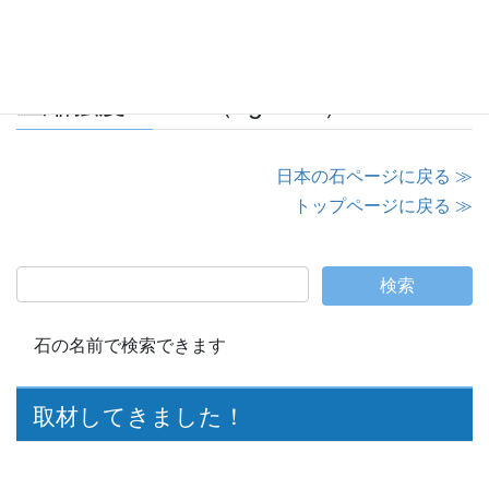
見掛け密度：1.60（g/cm3）
圧縮強度：75.9（kg/cm2）
日本の石ページに戻る ≫
トップページに戻る ≫
石の名前で検索できます
取材してきました！