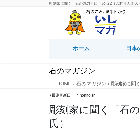
コ
ナ
彫刻家に聞く「石の魅力とは」vol.22（吉村サカオ氏
ン
ビ
テ
ゲ
ン
ー
ツ
シ
に
ョ
ホーム
日本
移
ン
動
に
移
石のマガジン
動
HOME
石のマガジン
彫刻家に聞
/ 最終更新日 :
nihonnoishi
彫刻家に聞く「石の魅
氏）