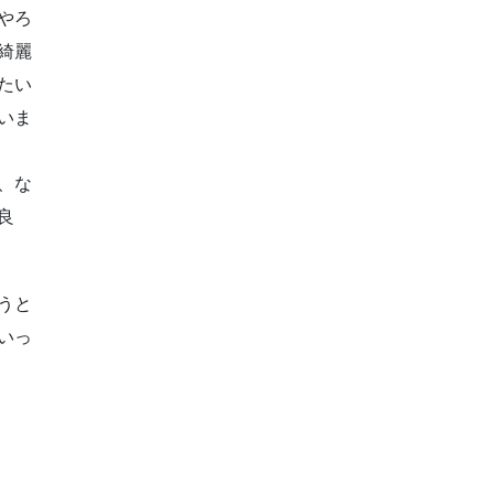
やろ
綺麗
たい
いま
、な
良
うと
いっ