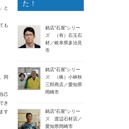
た！
」と
ても
銘店“石屋”シリー
ズ （有）石玉石
材／岐阜県多治見
市
銘店“石屋”シリー
ズ （株）小林秋
、同
三郎商店／愛知県
岡崎市
自己
でき
銘店“石屋”シリー
ます
ズ 渡辺石材店／
愛知県岡崎市