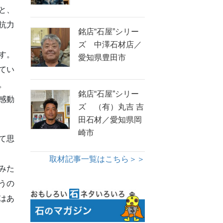
と、
抗力
銘店“石屋”シリー
ズ 中澤石材店／
す。
愛知県豊田市
てい
。
銘店“石屋”シリー
感動
ズ （有）丸吉 吉
田石材／愛知県岡
崎市
て思
取材記事一覧はこちら＞＞
みた
うの
はあ