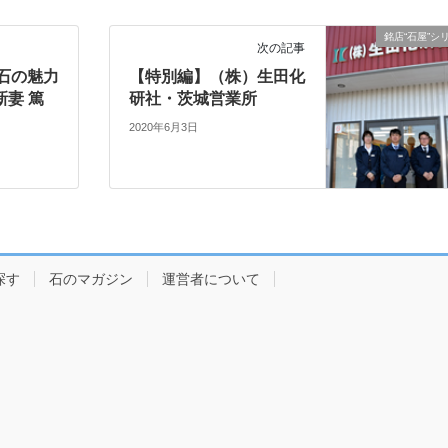
銘店“石屋”シ
次の記事
石の魅力
【特別編】（株）生田化
新妻 篤
研社・茨城営業所
2020年6月3日
探す
石のマガジン
運営者について