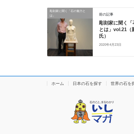
彫刻家に聞く「石の魅力と
前の記事
は」
彫刻家に聞く「
とは」vol.21（
氏）
2020年4月23日
ホーム
日本の石を探す
世界の石を