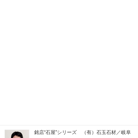
山田真喜子の「イタリア石風景」
Vol.1～ロータリーに見る石の見事
な活用術～
交差点の中央に設けた円形帯。車が交通規制に沿って回るとい
う“ロータリー”が導入されたのは米国からとのこと。イタリアでは
1989年から徐々にイタリア自動車道路公団（ＡＮＡＳ）と地方行
政機関の許可のもとに設置が進められてきた […]
石の名前で検索できます
取材してきました！
銘店“石屋”シリーズ （有）石玉石材／岐阜