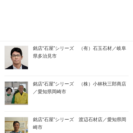
ー
石の名前で検索できます
シ
ョ
取材してきました！
ン
銘店“石屋”シリーズ （有）石玉石材／岐阜
県多治見市
銘店“石屋”シリーズ （株）小林秋三郎商店
／愛知県岡崎市
銘店“石屋”シリーズ 渡辺石材店／愛知県岡
崎市